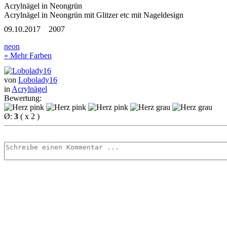
Acrylnägel in Neongrün
Acrylnägel in Neongrün mit Glitzer etc
mit Nageldesign
09.10.2017
2007
neon
» Mehr Farben
von
Lobolady16
in
Acrylnägel
Bewertung:
Ø:
3
( x 2 )