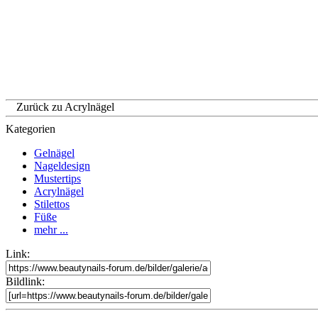
Zurück zu Acrylnägel
Kategorien
Gelnägel
Nageldesign
Mustertips
Acrylnägel
Stilettos
Füße
mehr ...
Link:
Bildlink: