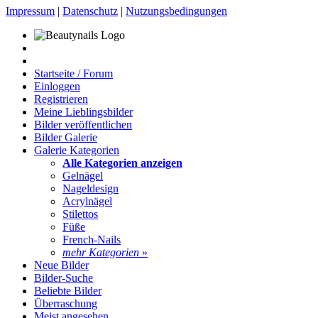
Impressum
|
Datenschutz
|
Nutzungsbedingungen
Startseite / Forum
Einloggen
Registrieren
Meine Lieblingsbilder
Bilder veröffentlichen
Bilder Galerie
Galerie Kategorien
Alle Kategorien anzeigen
Gelnägel
Nageldesign
Acrylnägel
Stilettos
Füße
French-Nails
mehr Kategorien
»
Neue Bilder
Bilder-Suche
Beliebte Bilder
Überraschung
Meist angesehen