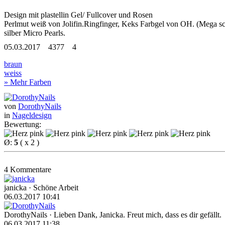
Design mit plastellin Gel/ Fullcover und Rosen
Perlmut weiß von Jolifin.Ringfinger, Keks Farbgel von OH. (Mega sch
silber Micro Pearls.
05.03.2017
4377
4
braun
weiss
» Mehr Farben
von
DorothyNails
in
Nageldesign
Bewertung:
Ø:
5
( x 2 )
4 Kommentare
janicka
· Schöne Arbeit
06.03.2017 10:41
DorothyNails
· Lieben Dank, Janicka. Freut mich, dass es dir gefällt.
06.03.2017 11:38