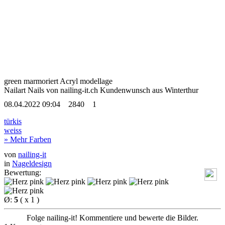
green marmoriert Acryl modellage
Nailart Nails von nailing-it.ch Kundenwunsch aus Winterthur
08.04.2022 09:04
2840
1
türkis
weiss
» Mehr Farben
von
nailing-it
in
Nageldesign
Bewertung:
Ø:
5
( x 1 )
Folge nailing-it! Kommentiere und bewerte die Bilder.