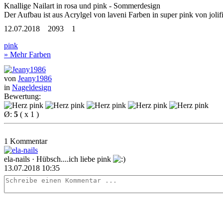
Knallige Nailart in rosa und pink - Sommerdesign
Der Aufbau ist aus Acrylgel von laveni Farben in super pink von jolif
12.07.2018
2093
1
pink
» Mehr Farben
von
Jeany1986
in
Nageldesign
Bewertung:
Ø:
5
( x 1 )
1 Kommentar
ela-nails
· Hübsch....ich liebe pink
13.07.2018 10:35