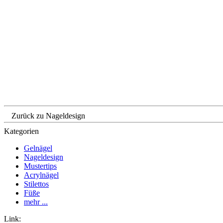
Zurück zu Nageldesign
Kategorien
Gelnägel
Nageldesign
Mustertips
Acrylnägel
Stilettos
Füße
mehr ...
Link: