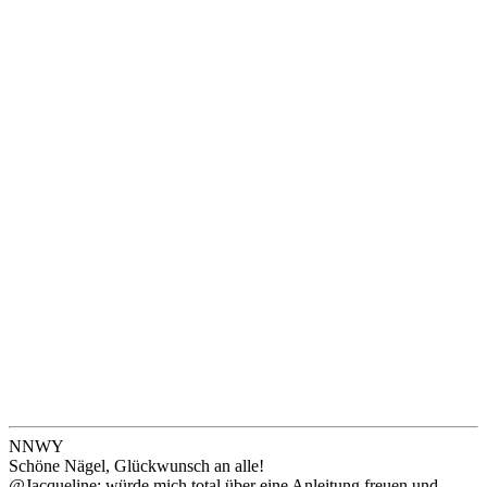
NNWY
Schöne Nägel, Glückwunsch an alle!
@Jacqueline: würde mich total über eine Anleitung freuen und