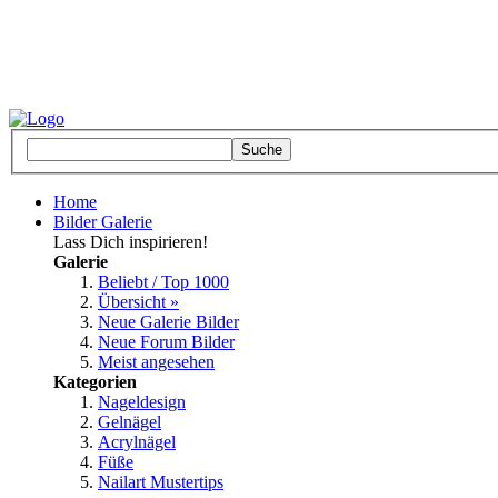
Home
Bilder Galerie
Lass Dich inspirieren!
Galerie
Beliebt / Top 1000
Übersicht »
Neue Galerie Bilder
Neue Forum Bilder
Meist angesehen
Kategorien
Nageldesign
Gelnägel
Acrylnägel
Füße
Nailart Mustertips