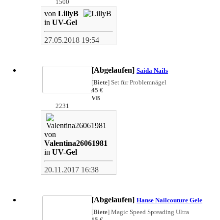
1500
von
LillyB
in
UV-Gel
27.05.2018 19:54
[Abgelaufen]
Saida Nails
[
Biete
]
Set für Problemnägel
45 €
VB
2231
von
Valentina26061981
in
UV-Gel
20.11.2017 16:38
[Abgelaufen]
Hanse Nailcouture Gele
[
Biete
]
Magic Speed Spreading Ultra
15 €