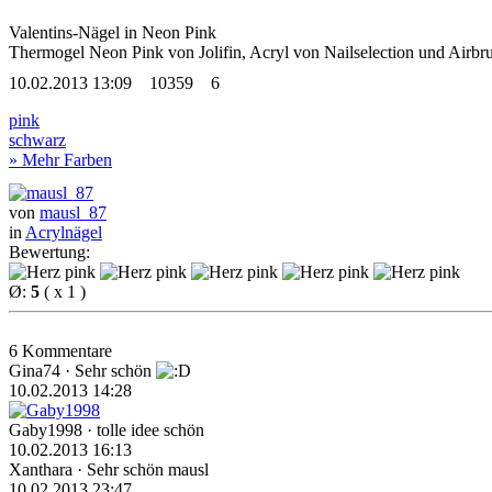
Valentins-Nägel in Neon Pink
Thermogel Neon Pink von Jolifin, Acryl von Nailselection und Airbr
10.02.2013 13:09
10359
6
pink
schwarz
» Mehr Farben
von
mausl_87
in
Acrylnägel
Bewertung:
Ø:
5
( x 1 )
6 Kommentare
Gina74
· Sehr schön
10.02.2013 14:28
Gaby1998
· tolle idee schön
10.02.2013 16:13
Xanthara
· Sehr schön mausl
10.02.2013 23:47