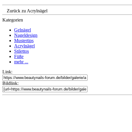
Zurück zu Acrylnägel
Kategorien
Gelnägel
Nageldesign
Mustertips
Acrylnägel
Stilettos
Füße
mehr ...
Link:
Bildlink: