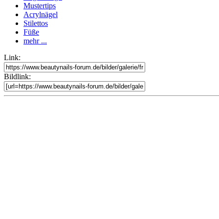
Mustertips
Acrylnägel
Stilettos
Füße
mehr ...
Link:
Bildlink: