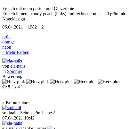
French mit neon pastell und Glitzerlinie
French in neon candy peach (links) und rechts neon pastell grün mit
Nageldesign
06.04.2021
1982
2
grün
orange
neon
» Mehr Farben
von
ela-nails
in
Sommer
Bewertung:
Ø:
5
( x 4 )
2 Kommentare
smilnail
· Sehr schön Liebes!
07.04.2021 19:42
ela-nails
· Danke Liebes