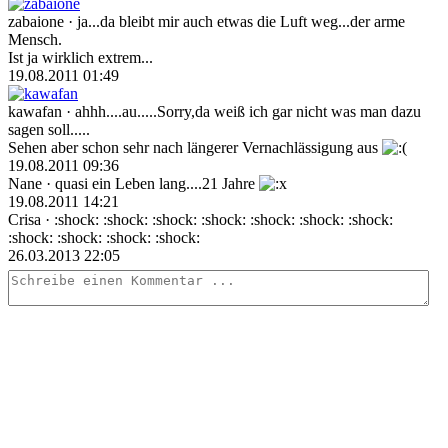
zabaione
· ja...da bleibt mir auch etwas die Luft weg...der arme
Mensch.
Ist ja wirklich extrem...
19.08.2011 01:49
kawafan
· ahhh....au.....Sorry,da weiß ich gar nicht was man dazu
sagen soll.....
Sehen aber schon sehr nach längerer Vernachlässigung aus
19.08.2011 09:36
Nane
· quasi ein Leben lang....21 Jahre
19.08.2011 14:21
Crisa
· :shock: :shock: :shock: :shock: :shock: :shock: :shock:
:shock: :shock: :shock: :shock:
26.03.2013 22:05