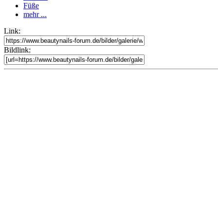
Füße
mehr ...
Link:
Bildlink: