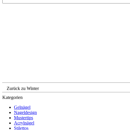
Zurück zu Winter
Kategorien
Gelnägel
Nageldesign
Mustertips
Acrylnägel
Stilettos