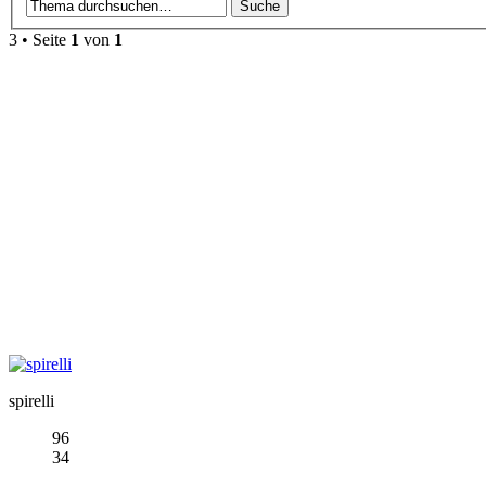
3
• Seite
1
von
1
spirelli
96
34