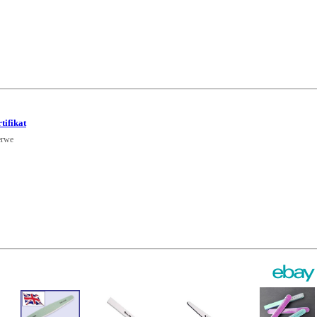
tifikat
erwe