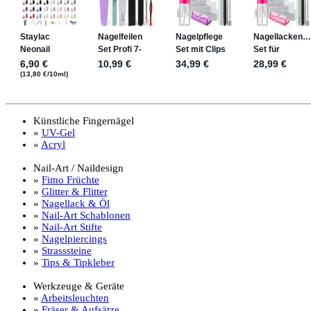
Künstliche Fingernägel
»
UV-Gel
»
Acryl
Nail-Art / Naildesign
»
Fimo Früchte
»
Glitter & Flitter
»
Nagellack & Öl
»
Nail-Art Schablonen
»
Nail-Art Stifte
»
Nagelpiercings
»
Strasssteine
»
Tips & Tipkleber
Werkzeuge & Geräte
»
Arbeitsleuchten
»
Fräser & Aufsätze