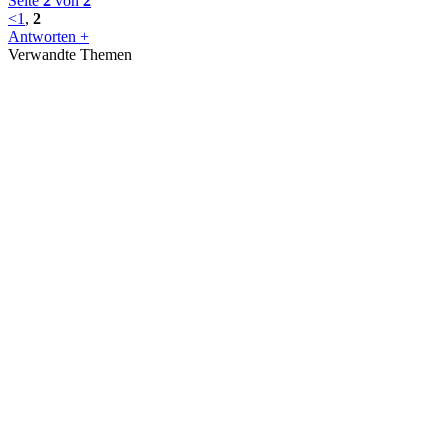
Seite
2
von
2
<
1
,
2
Antworten +
Verwandte Themen