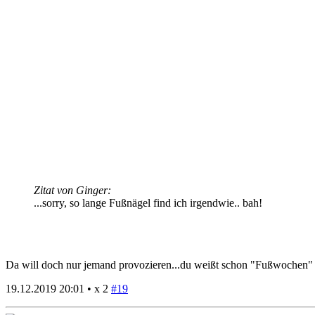
Zitat von Ginger:
...sorry, so lange Fußnägel find ich irgendwie.. bah!
Da will doch nur jemand provozieren...du weißt schon "Fußwochen" ..w
19.12.2019 20:01 •
x 2
#19