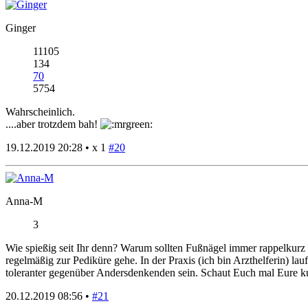
Ginger
11105
134
70
5754
Wahrscheinlich.
....aber trotzdem bah!
19.12.2019 20:28 •
x 1
#20
Anna-M
3
Wie spießig seit Ihr denn? Warum sollten Fußnägel immer rappelkurz ge
regelmäßig zur Pediküre gehe. In der Praxis (ich bin Arzthelferin) la
toleranter gegenüber Andersdenkenden sein. Schaut Euch mal Eure ku
20.12.2019 08:56 •
#21