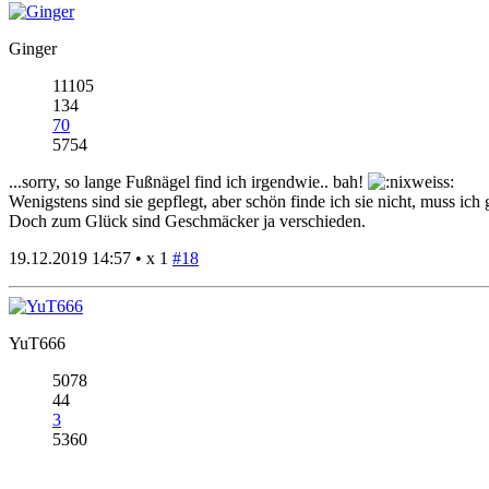
Ginger
11105
134
70
5754
...sorry, so lange Fußnägel find ich irgendwie.. bah!
Wenigstens sind sie gepflegt, aber schön finde ich sie nicht, muss ich 
Doch zum Glück sind Geschmäcker ja verschieden.
19.12.2019 14:57 •
x 1
#18
YuT666
5078
44
3
5360