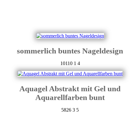
sommerlich buntes Nageldesign
10110
1
4
Aquagel Abstrakt mit Gel und
Aquarellfarben bunt
5826
3
5