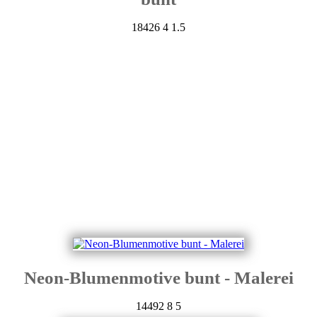
18426
4
1.5
Neon-Blumenmotive bunt - Malerei
14492
8
5