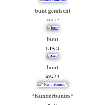
bunt gemischt
4064
2
2
bunt
10176
11
bunt
6064
3
3
*Kunderbuntes*