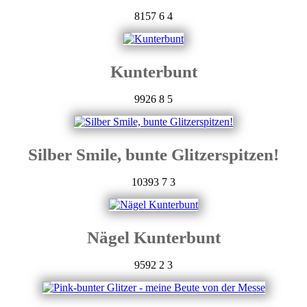
8157
6
4
Kunterbunt
9926
8
5
Silber Smile, bunte Glitzerspitzen!
10393
7
3
Nägel Kunterbunt
9592
2
3