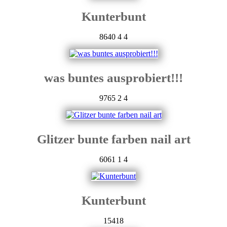
Kunterbunt
8640
4
4
was buntes ausprobiert!!!
9765
2
4
Glitzer bunte farben nail art
6061
1
4
Kunterbunt
15418