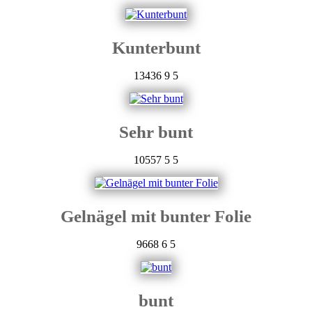
Kunterbunt
13436
9
5
Sehr bunt
10557
5
5
Gelnägel mit bunter Folie
9668
6
5
bunt