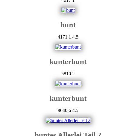
4617
1
bunt
4171
1
4.5
kunterbunt
5810
2
kunterbunt
8640
6
4.5
buntes Allerlei Teil 2