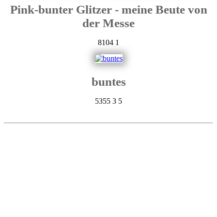
Pink-bunter Glitzer - meine Beute von
der Messe
8104
1
buntes
5355
3
5
»
Mehr Bilder mit Bunten Nägeln