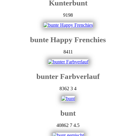
Kunterbunt
9198
bunte Happy Frenchies
8411
bunter Farbverlauf
8362
3
4
bunt
40862
7
4.5