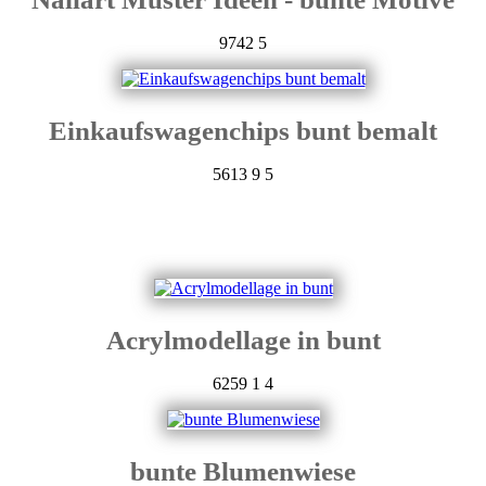
9742
5
Einkaufswagenchips bunt bemalt
5613
9
5
Acrylmodellage in bunt
6259
1
4
bunte Blumenwiese