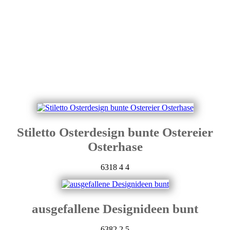
Stiletto Osterdesign bunte Ostereier
Osterhase
6318
4
4
ausgefallene Designideen bunt
6382
2
5