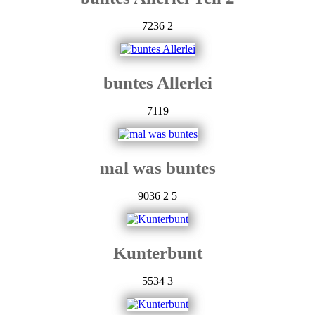
7236
2
buntes Allerlei
7119
mal was buntes
9036
2
5
Kunterbunt
5534
3