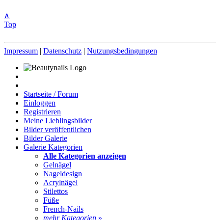
∧
Top
Impressum
|
Datenschutz
|
Nutzungsbedingungen
Startseite / Forum
Einloggen
Registrieren
Meine Lieblingsbilder
Bilder veröffentlichen
Bilder Galerie
Galerie Kategorien
Alle Kategorien anzeigen
Gelnägel
Nageldesign
Acrylnägel
Stilettos
Füße
French-Nails
mehr Kategorien
»