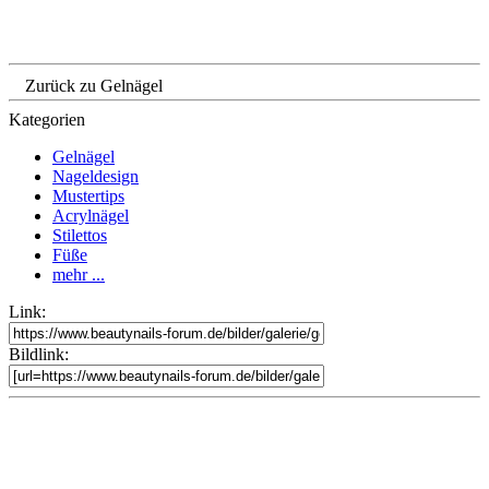
Zurück zu Gelnägel
Kategorien
Gelnägel
Nageldesign
Mustertips
Acrylnägel
Stilettos
Füße
mehr ...
Link:
Bildlink: