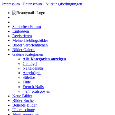
Impressum
|
Datenschutz
|
Nutzungsbedingungen
Startseite / Forum
Einloggen
Registrieren
Meine Lieblingsbilder
Bilder veröffentlichen
Bilder Galerie
Galerie Kategorien
Alle Kategorien anzeigen
Gelnägel
Nageldesign
Acrylnägel
Stilettos
Füße
French-Nails
mehr Kategorien
»
Neue Bilder
Bilder-Suche
Beliebte Bilder
Überraschung
Meist angesehen