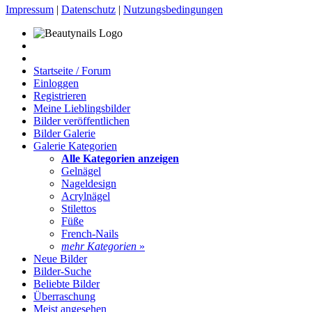
Impressum
|
Datenschutz
|
Nutzungsbedingungen
Startseite / Forum
Einloggen
Registrieren
Meine Lieblingsbilder
Bilder veröffentlichen
Bilder Galerie
Galerie Kategorien
Alle Kategorien anzeigen
Gelnägel
Nageldesign
Acrylnägel
Stilettos
Füße
French-Nails
mehr Kategorien
»
Neue Bilder
Bilder-Suche
Beliebte Bilder
Überraschung
Meist angesehen