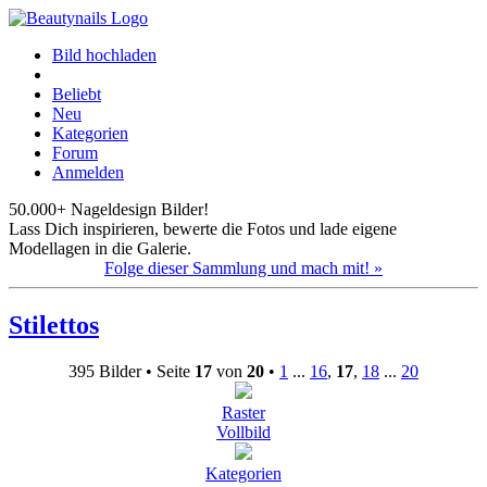
Bild hochladen
Beliebt
Neu
Kategorien
Forum
Anmelden
50.000+ Nageldesign Bilder!
Lass Dich inspirieren, bewerte die Fotos und lade eigene
Modellagen in die Galerie.
Folge dieser Sammlung und mach mit! »
Stilettos
395 Bilder • Seite
17
von
20
•
1
...
16
,
17
,
18
...
20
Raster
Vollbild
Kategorien