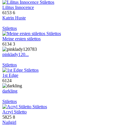
Lilitus Innocence
6153
6
Katrin Huste
Stilettos
Meine ersten stilettos
6134
3
pinklady120...
Stilettos
1st Edge
6124
darkling
Stilettos
Acryl Stiletto
5825
8
Nailgirl