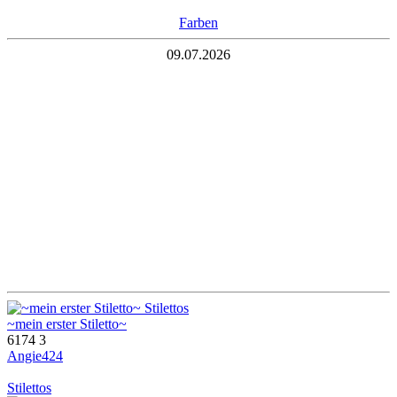
Farben
09.07.2026
~mein erster Stiletto~
6174
3
Angie424
Stilettos