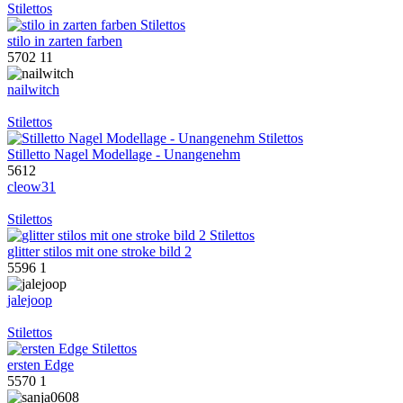
Stilettos
stilo in zarten farben
5702
11
nailwitch
Stilettos
Stilletto Nagel Modellage - Unangenehm
5612
cleow31
Stilettos
glitter stilos mit one stroke bild 2
5596
1
jalejoop
Stilettos
ersten Edge
5570
1