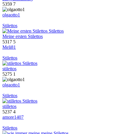
5359
7
olgaotto1
Stilettos
Meine ersten Stilettos
5317
5
Meli81
Stilettos
stilettos
5275
1
olgaotto1
Stilettos
stilletos
5237
4
amore1407
Stilettos