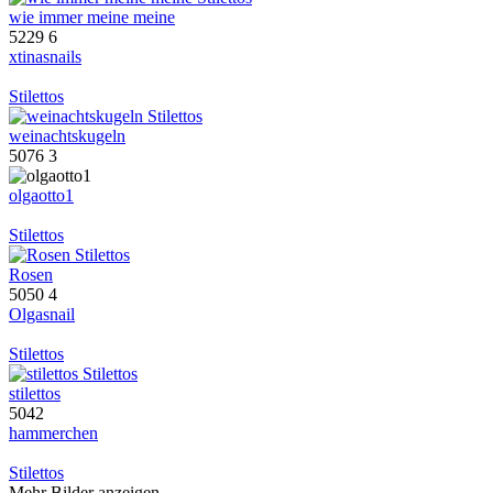
wie immer meine meine
5229
6
xtinasnails
Stilettos
weinachtskugeln
5076
3
olgaotto1
Stilettos
Rosen
5050
4
Olgasnail
Stilettos
stilettos
5042
hammerchen
Stilettos
Mehr Bilder anzeigen