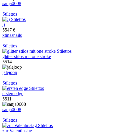
sanja0608
Stilettos
:)
5547
6
xtinasnails
Stilettos
glitter stilos mit one stroke
5514
jalejoop
Stilettos
ersten edge
5511
sanja0608
Stilettos
zur Valentinstag