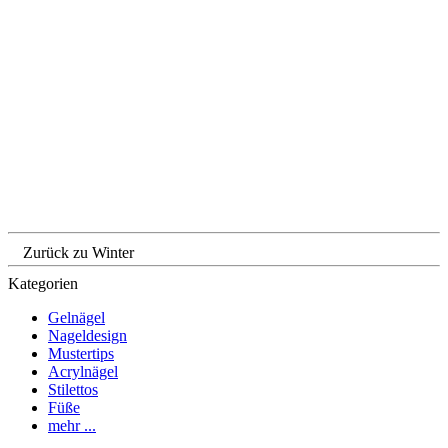
Zurück zu Winter
Kategorien
Gelnägel
Nageldesign
Mustertips
Acrylnägel
Stilettos
Füße
mehr ...