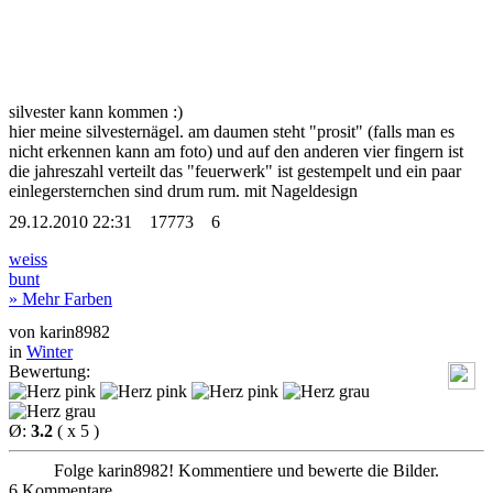
silvester kann kommen :)
hier meine silvesternägel. am daumen steht "prosit" (falls man es
nicht erkennen kann am foto) und auf den anderen vier fingern ist
die jahreszahl verteilt das "feuerwerk" ist gestempelt und ein paar
einlegersternchen sind drum rum.
mit Nageldesign
29.12.2010 22:31
17773
6
weiss
bunt
» Mehr Farben
von karin8982
in
Winter
Bewertung:
Ø:
3.2
( x 5 )
Folge karin8982! Kommentiere und bewerte die Bilder.
6 Kommentare