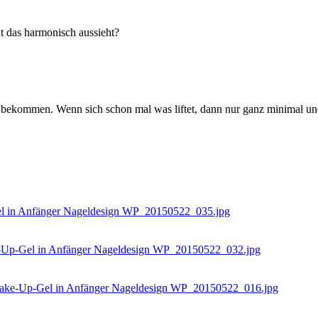
t das harmonisch aussieht?
ekommen. Wenn sich schon mal was liftet, dann nur ganz minimal und d
WP_20150522_035.jpg
WP_20150522_032.jpg
WP_20150522_016.jpg