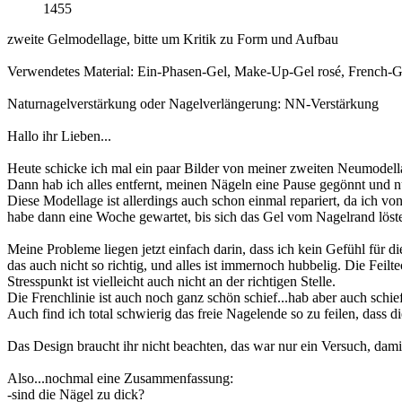
1455
zweite Gelmodellage, bitte um Kritik zu Form und Aufbau
Verwendetes Material: Ein-Phasen-Gel, Make-Up-Gel rosé, French-Gel
Naturnagelverstärkung oder Nagelverlängerung: NN-Verstärkung
Hallo ihr Lieben...
Heute schicke ich mal ein paar Bilder von meiner zweiten Neumodellag
Dann hab ich alles entfernt, meinen Nägeln eine Pause gegönnt und 
Diese Modellage ist allerdings auch schon einmal repariert, da ich 
habe dann eine Woche gewartet, bis sich das Gel vom Nagelrand löste, 
Meine Probleme liegen jetzt einfach darin, dass ich kein Gefühl für 
das auch nicht so richtig, und alles ist immernoch hubbelig. Die Fei
Stresspunkt ist vielleicht auch nicht an der richtigen Stelle.
Die Frenchlinie ist auch noch ganz schön schief...hab aber auch schief
Auch find ich total schwierig das freie Nagelende so zu feilen, dass d
Das Design braucht ihr nicht beachten, das war nur ein Versuch, damit
Also...nochmal eine Zusammenfassung:
-sind die Nägel zu dick?