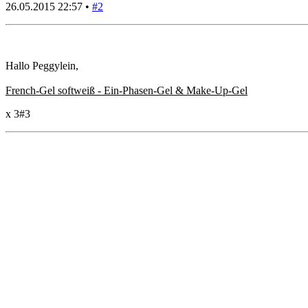
26.05.2015 22:57 •
#2
Hallo Peggylein,
French-Gel softweiß - Ein-Phasen-Gel & Make-Up-Gel
x 3
#3