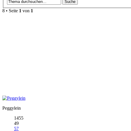
8
• Seite
1
von
1
Peggylein
1455
49
57