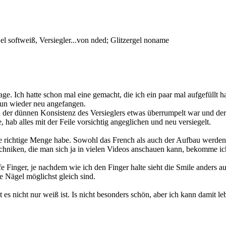
 softweiß, Versiegler...von nded; Glitzergel noname
e. Ich hatte schon mal eine gemacht, die ich ein paar mal aufgefüllt 
nun wieder neu angefangen.
von der dünnen Konsistenz des Versieglers etwas überrumpelt war und de
hab alles mit der Feile vorsichtig angeglichen und neu versiegelt.
die richtige Menge habe. Sowohl das French als auch der Aufbau werden 
ltechniken, die man sich ja in vielen Videos anschauen kann, bekomme i
e Finger, je nachdem wie ich den Finger halte sieht die Smile anders au
ie Nägel möglichst gleich sind.
 es nicht nur weiß ist. Is nicht besonders schön, aber ich kann damit l