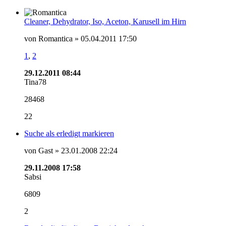
Cleaner, Dehydrator, Iso, Aceton, Karusell im Hirn
von Romantica » 05.04.2011 17:50
1
,
2
29.12.2011 08:44
Tina78
28468
22
Suche als erledigt markieren
von Gast » 23.01.2008 22:24
29.11.2008 17:58
Sabsi
6809
2