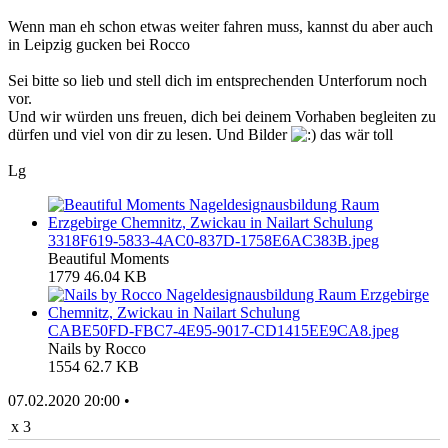
Wenn man eh schon etwas weiter fahren muss, kannst du aber auch
in Leipzig gucken bei Rocco
Sei bitte so lieb und stell dich im entsprechenden Unterforum noch
vor.
Und wir würden uns freuen, dich bei deinem Vorhaben begleiten zu
dürfen und viel von dir zu lesen. Und Bilder
das wär toll
Lg
3318F619-5833-4AC0-837D-1758E6AC383B.jpeg
Beautiful Moments
1779
46.04 KB
CABE50FD-FBC7-4E95-9017-CD1415EE9CA8.jpeg
Nails by Rocco
1554
62.7 KB
07.02.2020 20:00 •
x 3