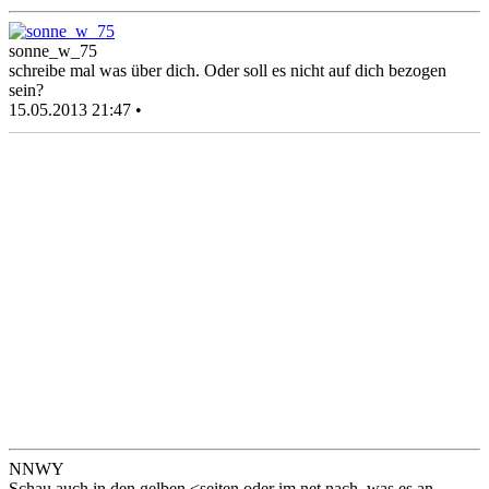
sonne_w_75
schreibe mal was über dich. Oder soll es nicht auf dich bezogen
sein?
15.05.2013 21:47 •
NNWY
Schau auch in den gelben <seiten oder im net nach, was es an