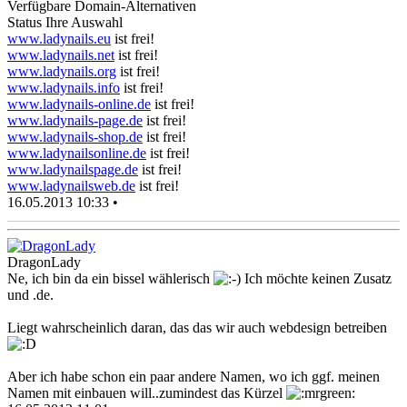
Verfügbare Domain-Alternativen
Status Ihre Auswahl
www.ladynails.eu
ist frei!
www.ladynails.net
ist frei!
www.ladynails.org
ist frei!
www.ladynails.info
ist frei!
www.ladynails-online.de
ist frei!
www.ladynails-page.de
ist frei!
www.ladynails-shop.de
ist frei!
www.ladynailsonline.de
ist frei!
www.ladynailspage.de
ist frei!
www.ladynailsweb.de
ist frei!
16.05.2013 10:33 •
DragonLady
Ne, ich bin da ein bissel wählerisch
Ich möchte keinen Zusatz
und .de.
Liegt wahrscheinlich daran, das das wir auch webdesign betreiben
Aber ich habe schon ein paar andere Namen, wo ich ggf. meinen
Namen mit einbauen will..zumindest das Kürzel