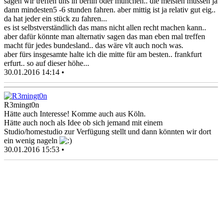
sagen wir treffen uns in berlin oder münchen.. die meisten müssen ja
dann mindesten5 -6 stunden fahren. aber mittig ist ja relativ gut eig..
da hat jeder ein stück zu fahren...
es ist selbstverständlich das mans nicht allen recht machen kann..
aber dafür könnte man alternativ sagen das man eben mal treffen
macht für jedes bundesland.. das wäre vlt auch noch was.
aber fürs insgesamte halte ich die mitte für am besten.. frankfurt
erfurt.. so auf dieser höhe...
30.01.2016 14:14 •
R3mingt0n
Hätte auch Interesse! Komme auch aus Köln.
Hätte auch noch als Idee ob sich jemand mit einem
Studio/homestudio zur Verfügung stellt und dann könnten wir dort
ein wenig nageln
30.01.2016 15:53 •