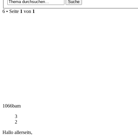
6
• Seite
1
von
1
1066bam
3
2
Hallo allerseits,