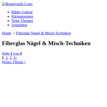
Bilder Galerie
Kleinanzeigen
Neue Themen
Anmelden
Home
»
Fiberglas Nägel & Misch-Techniken
Fiberglas Nägel & Misch-Techniken
Seite
1
von
4
1
,
2
,
3
,
4
>
Neues Thema +