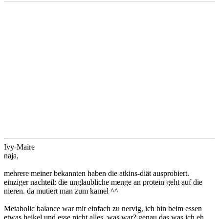
Ivy-Maire
naja,
mehrere meiner bekannten haben die atkins-diät ausprobiert.
einziger nachteil: die unglaubliche menge an protein geht auf die
nieren. da mutiert man zum kamel ^^
Metabolic balance war mir einfach zu nervig, ich bin beim essen
etwas heikel und esse nicht alles. was war? genau das was ich eh