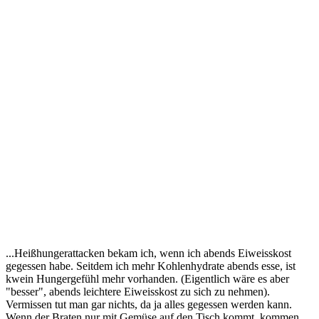
...Heißhungerattacken bekam ich, wenn ich abends Eiweisskost
gegessen habe. Seitdem ich mehr Kohlenhydrate abends esse, ist
kwein Hungergefühl mehr vorhanden. (Eigentlich wäre es aber
"besser", abends leichtere Eiweisskost zu sich zu nehmen).
Vermissen tut man gar nichts, da ja alles gegessen werden kann.
Wenn der Braten nur mit Gemüse auf den Tisch kommt, kommen