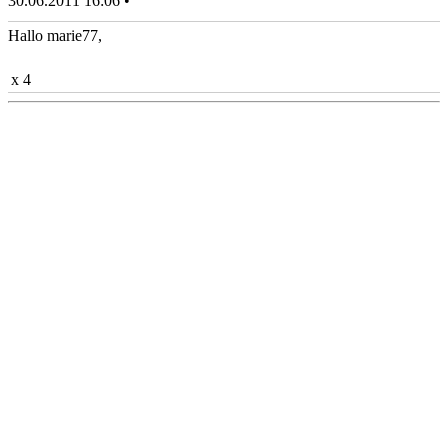
30.06.2011 16:06 •
Hallo marie77,
x 4