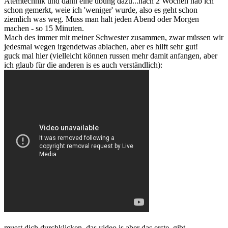
Atemtechnik und dann eine übung dazu...nach 2 Wochen hab ich
schon gemerkt, weie ich 'weniger' wurde, also es geht schon
ziemlich was weg. Muss man halt jeden Abend oder Morgen
machen - so 15 Minuten.
Mach des immer mit meiner Schwester zusammen, zwar müssen wir
jedesmal wegen irgendetwas ablachen, aber es hilft sehr gut!
guck mal hier (vielleicht können russen mehr damit anfangen, aber
ich glaub für die anderen is es auch verständlich):
musst dich durchklicken, das video is aber das erste, gibt