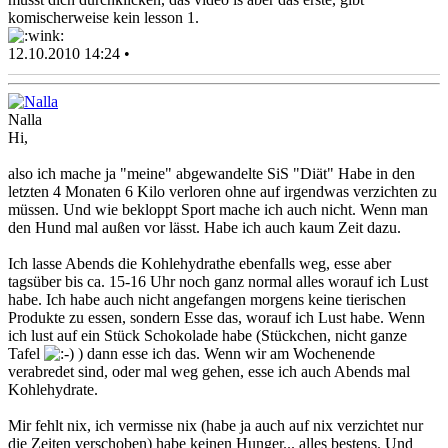
komischerweise kein lesson 1.
12.10.2010 14:24 •
Nalla
Hi,
also ich mache ja "meine" abgewandelte SiS "Diät" Habe in den
letzten 4 Monaten 6 Kilo verloren ohne auf irgendwas verzichten zu
müssen. Und wie bekloppt Sport mache ich auch nicht. Wenn man
den Hund mal außen vor lässt. Habe ich auch kaum Zeit dazu.
Ich lasse Abends die Kohlehydrathe ebenfalls weg, esse aber
tagsüber bis ca. 15-16 Uhr noch ganz normal alles worauf ich Lust
habe. Ich habe auch nicht angefangen morgens keine tierischen
Produkte zu essen, sondern Esse das, worauf ich Lust habe. Wenn
ich lust auf ein Stück Schokolade habe (Stückchen, nicht ganze
Tafel
) dann esse ich das. Wenn wir am Wochenende
verabredet sind, oder mal weg gehen, esse ich auch Abends mal
Kohlehydrate.
Mir fehlt nix, ich vermisse nix (habe ja auch auf nix verzichtet nur
die Zeiten verschoben) habe keinen Hunger... alles bestens. Und