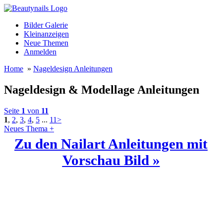
Bilder Galerie
Kleinanzeigen
Neue Themen
Anmelden
Home
»
Nageldesign Anleitungen
Nageldesign & Modellage Anleitungen
Seite
1
von
11
1
,
2
,
3
,
4
,
5
...
11
>
Neues Thema +
Zu den Nailart Anleitungen mit
Vorschau Bild
»